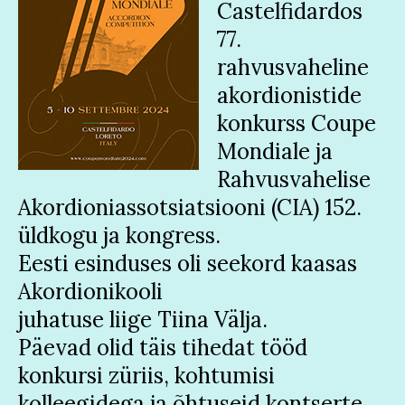
Castelfidardos
77.
rahvusvaheline
akordionistide
konkurss Coupe
Mondiale ja
Rahvusvahelise
Akordioniassotsiatsiooni (CIA) 152.
üldkogu ja
kongress.
Eesti esinduses oli seekord kaasas
Akordionikooli
juhatuse liige Tiina Välja.
Päevad olid täis tihedat tööd
konkursi züriis, kohtumisi
kolleegidega ja õhtuseid kontserte.